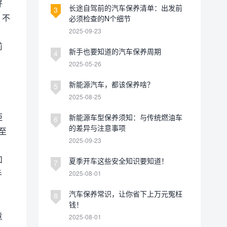
好
长途自驾前的汽车保养清单：出发前
3
，不
必须检查的N个细节
2025-09-23
前
新手也要知道的汽车保养周期
4
2025-05-26
，
新能源汽车，都该保养啥？
5
2025-08-25
距
新能源车型保养须知：与传统燃油车
6
的差异与注意事项
至
2025-09-23
和
夏季开车这些安全知识要知道！
7
手
2025-08-01
汽车保养常识，让你省下上万元冤枉
8
钱！
意
2025-08-01