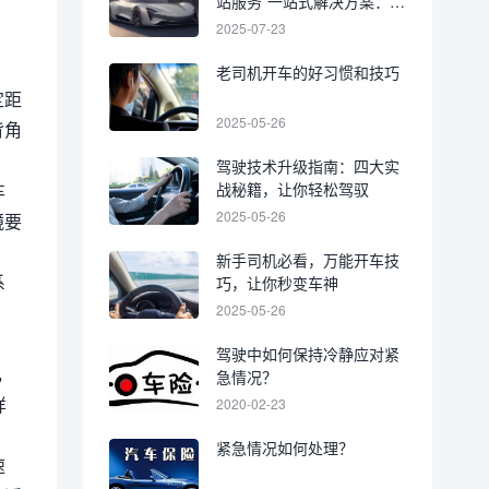
站服务”一站式解决方案：科
技赋能中国汽车后市场
2025-07-23
老司机开车的好习惯和技巧
定距
2025-05-26
背角
驾驶技术升级指南：四大实
车
战秘籍，让你轻松驾驭
2025-05-26
镜要
新手司机必看，万能开车技
系
巧，让你秒变车神
2025-05-26
驾驶中如何保持冷静应对紧
，
急情况？
样
2020-02-23
紧急情况如何处理？
速