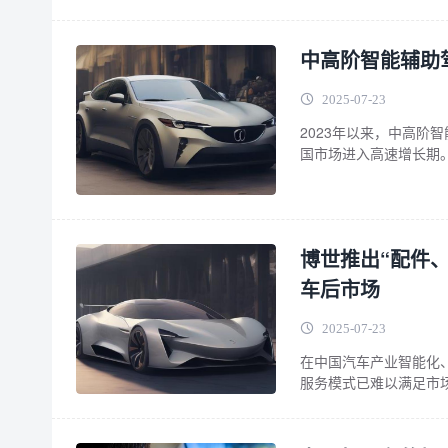
的交通法规，包括但不
中高阶智能辅助
2025-07-23
2023年以来，中高阶
国市场进入高速增长期。
从“可用”到“好用” 
美元内，推动城市NOA
像头与激光雷达短板；
博世推出“配件
车后市场
2025-07-23
在中国汽车产业智能化
服务模式已难以满足市
“配件、诊断和维修站
力车企、经销商、维修
机遇 1.行业现状 车