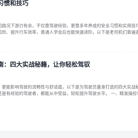
习惯和技巧
的路况下游刃有余，不仅靠驾驶经验，更靠多年养成的安全习惯和实用技
风险、提升行车效率，普通人学会后也能快速进阶。以下是老司机们普遍
全习惯篇：细节决定生死 1. 上车前必做“三检” 检查轮胎：绕车一圈，查
或异物（如钉子、玻璃碎片），胎压是否正常。 检查周围环境：留意车边
（尤其注意盲
南：四大实战秘籍，让你轻松驾驭
，更能影响驾驶的流畅性与舒适度。以下是为驾驶员量身打造的四大实战
还是有经验的驾驶者，都能从中受益，轻松提升驾驶水平。 一、精准操控
车的细腻控制 线性加速：在日常驾驶中，避免猛踩油门。而是应该缓慢、均
平稳地加速。例如在起步时，轻踩油门，使车辆缓缓启动，这样不仅能减
油耗。当需要超越慢车时