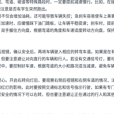
域、弯道、坡道等特殊路段时，一定要提前减速慢行。比如，在
时刻注意是否有学生突然跑出。
加速不仅会增加油耗，还可能导致车辆失控；急刹车容易使车上乘
在加速时，应缓慢踩下油门踏板，让车辆平稳提速；刹车时，提
，双手握住方向盘，根据弯道的角度和车速适度转动方向盘，保
侧后视镜，确认安全后，再将车辆驶入相应的转弯车道。如果是在
，但要注意避让对向直行的车辆和行人。若没有交通信号灯，要
程中，要控制好车速，根据弯道的大小和路况适当减速，避免车
以轻心。开启右转向灯后，要观察右侧后视镜和右侧车道的情况，
到红灯的影响，此时要按照交通标志和信号指示行驶，如果有专
保安全的情况下可以右转，但也要注意避让正在通过的行人和其