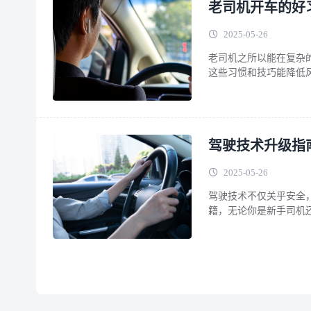
老司机开车的好
2025-05-26
老司机之所以能在复杂
这些习惯和技巧能降低
的“驾驶圣经”： 一、安
是否有明显划痕、鼓包
有行人、宠物或障碍物
驾驶技术升级指
2025-05-26
驾驶技术不仅关乎安全
籍，无论你是新手司机
的技巧 1. 油门与刹
踩下油门踏板，让车辆
辆的顿挫感，还能降低