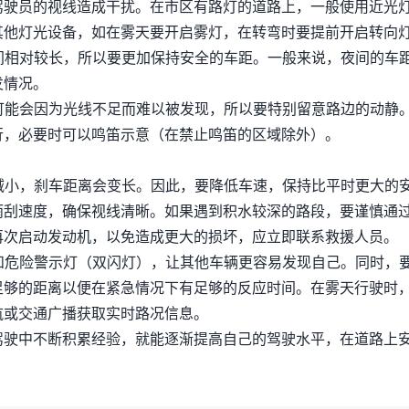
驾驶员的视线造成干扰。在市区有路灯的道路上，一般使用近光
其他灯光设备，如在雾天要开启雾灯，在转弯时要提前开启转向
时间相对较长，所以要更加保持安全的车距。一般来说，夜间的车
发情况。
等可能会因为光线不足而难以被发现，所以要特别留意路边的动静
行，必要时可以鸣笛示意（在禁止鸣笛的区域除外）。
力减小，刹车距离会变长。因此，要降低车速，保持比平时更大的
雨刮速度，确保视线清晰。如果遇到积水较深的路段，要谨慎通
再次启动发动机，以免造成更大的损坏，应立即联系救援人员。
灯和危险警示灯（双闪灯），让其他车辆更容易发现自己。同时，
足够的距离以便在紧急情况下有足够的反应时间。在雾天行驶时
航或交通广播获取实时路况信息。
驾驶中不断积累经验，就能逐渐提高自己的驾驶水平，在道路上