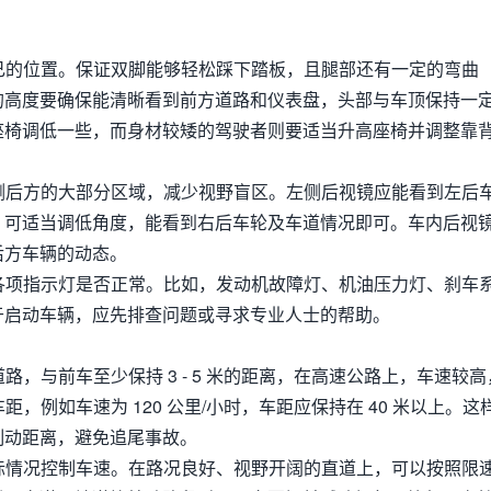
自己的位置。保证双脚能够轻松踩下踏板，且腿部还有一定的弯曲
的高度要确保能清晰看到前方道路和仪表盘，头部与车顶保持一
座椅调低一些，而身材较矮的驾驶者则要适当升高座椅并调整靠
两侧后方的大部分区域，减少视野盲区。左侧后视镜应能看到左后
，可适当调低角度，能看到右后车轮及车道情况即可。车内后视
后方车辆的动态。
的各项指示灯是否正常。比如，发动机故障灯、机油压力灯、刹车
于启动车辆，应先排查问题或寻求专业人士的帮助。
路，与前车至少保持 3 - 5 米的距离，在高速公路上，车速较高
，例如车速为 120 公里/小时，车距应保持在 40 米以上。这
制动距离，避免追尾事故。
实际情况控制车速。在路况良好、视野开阔的直道上，可以按照限