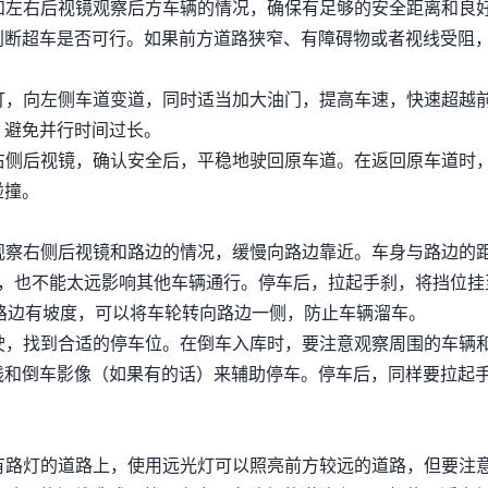
镜和左右后视镜观察后方车辆的情况，确保有足够的安全距离和良
判断超车是否可行。如果前方道路狭窄、有障碍物或者视线受阻
向灯，向左侧车道变道，同时适当加大油门，提高车速，快速超越
，避免并行时间过长。
察右侧后视镜，确认安全后，平稳地驶回原车道。在返回原车道时
碰撞。
，观察右侧后视镜和路边的情况，缓慢向路边靠近。车身与路边的
蹭轮胎，也不能太远影响其他车辆通行。停车后，拉起手刹，将挡位挂
果路边有坡度，可以将车轮转向路边一侧，防止车辆溜车。
行驶，找到合适的停车位。在倒车入库时，要注意观察周围的车辆
线和倒车影像（如果有的话）来辅助停车。停车后，同样要拉起
没有路灯的道路上，使用远光灯可以照亮前方较远的道路，但要注