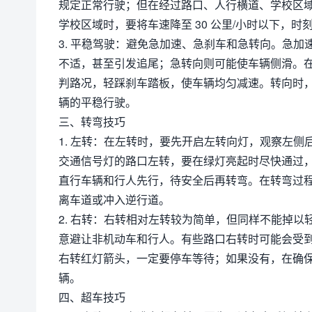
规定正常行驶；但在经过路口、人行横道、学校区
学校区域时，要将车速降至 30 公里/小时以下，
3. 平稳驾驶：避免急加速、急刹车和急转向。急
不适，甚至引发追尾；急转向则可能使车辆侧滑。
判路况，轻踩刹车踏板，使车辆均匀减速。转向时
辆的平稳行驶。
三、转弯技巧
1. 左转：在左转时，要先开启左转向灯，观察左
交通信号灯的路口左转，要在绿灯亮起时尽快通过
直行车辆和行人先行，待安全后再转弯。在转弯过
离车道或冲入逆行道。
2. 右转：右转相对左转较为简单，但同样不能掉
意避让非机动车和行人。有些路口右转时可能会受
右转红灯箭头，一定要停车等待；如果没有，在确
辆。
四、超车技巧