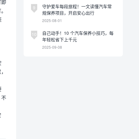
灯即
守护爱车每段旅程！一文读懂汽车常
9
灯。
规保养项目，开启安心出行
距
2025-08-01
自己动手！10 个汽车保养小技巧，每
10
。
年轻松省下上千元
2025-09-08
安
过，
要
，不
安