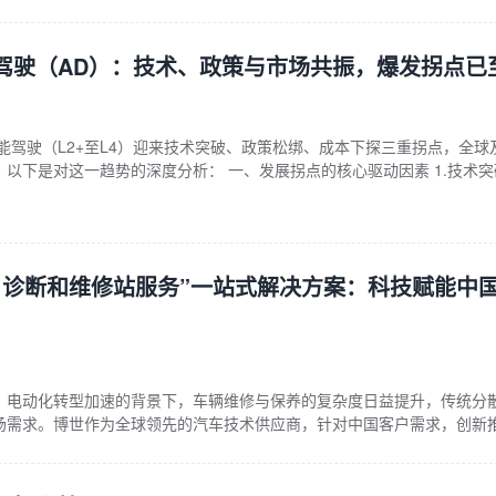
限于限速规定、交
驾驶（AD）：技术、政策与市场共振，爆发拐点已
智能驾驶（L2+至L4）迎来技术突破、政策松绑、成本下探三重拐点，全球
以下是对这一趋势的深度分析： 一、发展拐点的核心驱动因素 1.技术突
感知层： 激光雷达成本下降：国产厂商（如禾赛、速腾聚创）量产后，价格降
（领航辅助驾驶）普及； 4D毫米波雷达：提升恶劣天气下感知精度，弥
、诊断和维修站服务”一站式解决方案：科技赋能中
、电动化转型加速的背景下，车辆维修与保养的复杂度日益提升，传统分
场需求。博世作为全球领先的汽车技术供应商，针对中国客户需求，创新
服务”一站式解决方案，以原厂级品质、智能化诊断和高效服务网络为核心
站及车主实现降本增效与价值升级。 一、背景洞察：中国汽车后市场的痛
辆技术迭代快：新能源汽