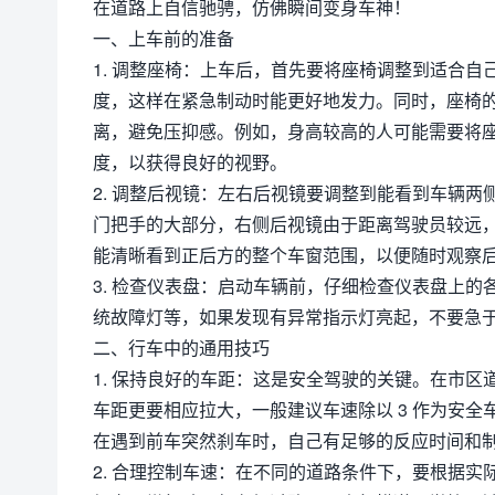
在道路上自信驰骋，仿佛瞬间变身车神！
一、上车前的准备
1. 调整座椅：上车后，首先要将座椅调整到适合
度，这样在紧急制动时能更好地发力。同时，座椅
离，避免压抑感。例如，身高较高的人可能需要将
度，以获得良好的视野。
2. 调整后视镜：左右后视镜要调整到能看到车辆
门把手的大部分，右侧后视镜由于距离驾驶员较远
能清晰看到正后方的整个车窗范围，以便随时观察
3. 检查仪表盘：启动车辆前，仔细检查仪表盘上
统故障灯等，如果发现有异常指示灯亮起，不要急
二、行车中的通用技巧
1. 保持良好的车距：这是安全驾驶的关键。在市区道
车距更要相应拉大，一般建议车速除以 3 作为安全车距
在遇到前车突然刹车时，自己有足够的反应时间和
2. 合理控制车速：在不同的道路条件下，要根据