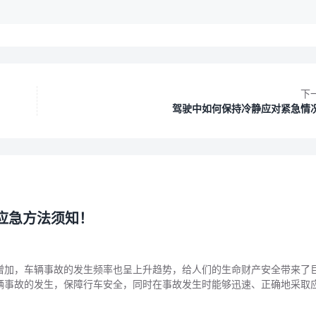
下
驾驶中如何保持冷静应对紧急情
应急方法须知！
增加，车辆事故的发生频率也呈上升趋势，给人们的生命财产安全带来了
辆事故的发生，保障行车安全，同时在事故发生时能够迅速、正确地采取
失，特制定本车辆事故预防与应急方法须知，望广大驾驶员和相关从业人
、车辆事故预防措施 （一）驾驶员方面 1. 遵守交通法规 严格遵守国家和