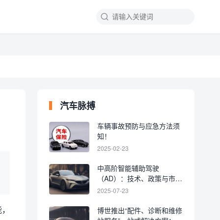
汽车脉搏
车辆事故预防与应急方法须
知！
2025-02-23
中高阶智能辅助驾驶
（AD）：技术、政策与市场
共振，爆发拐点已至
2025-07-23
能，
博世推出“配件、诊断和维修