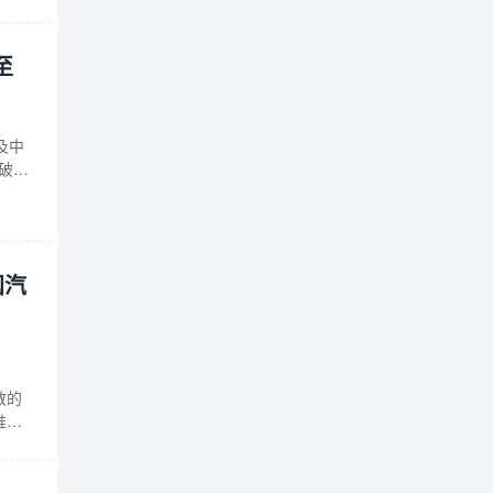
至
及中
破：
至千
补摄
国汽
散的
推出
，助
点与