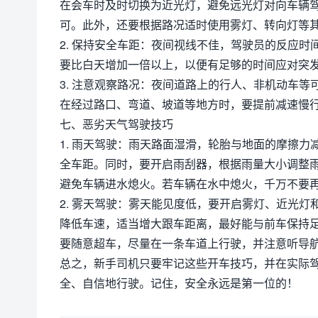
在会车时及时切换为近光灯，避免远光灯对向车辆
可。此外，还要根据路况适时使用雾灯、转向灯等
2. 保持安全车距：夜间视线不佳，驾驶员的反应
要比白天增加一倍以上，以便有足够的时间应对突
3. 注意观察路况：夜间道路上的行人、非机动车
在经过路口、弯道、坡道等地方时，要提前减速慢
七、恶劣天气驾驶技巧
1. 雨天驾驶：雨天路面湿滑，轮胎与地面的摩擦
全车距。同时，要开启雨刮器，根据雨量大小调整
避免车辆进水熄火。若车辆在水中熄火，千万不要
2. 雾天驾驶：雾天能见度低，要开启雾灯、近光
降低车速，适当增大跟车距离，最好能与前车保持
要随意超车，尽量在一条车道上行驶，并注意听导
总之，新手司机只要牢记这些开车技巧，并在实际
全、自信地行驶。记住，安全永远是第一位的！